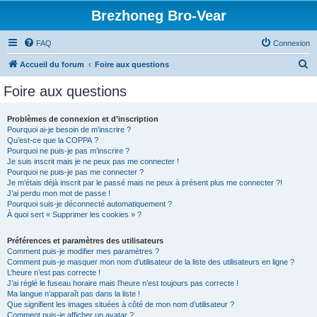
Brezhoneg Bro-Vear
FAQ
Connexion
R
Accueil du forum
Foire aux questions
e
Foire aux questions
c
h
Problèmes de connexion et d’inscription
Pourquoi ai-je besoin de m’inscrire ?
e
Qu’est-ce que la COPPA ?
r
Pourquoi ne puis-je pas m’inscrire ?
Je suis inscrit mais je ne peux pas me connecter !
c
Pourquoi ne puis-je pas me connecter ?
Je m’étais déjà inscrit par le passé mais ne peux à présent plus me connecter ?!
h
J’ai perdu mon mot de passe !
e
Pourquoi suis-je déconnecté automatiquement ?
À quoi sert « Supprimer les cookies » ?
r
Préférences et paramètres des utilisateurs
Comment puis-je modifier mes paramètres ?
Comment puis-je masquer mon nom d’utilisateur de la liste des utilisateurs en ligne ?
L’heure n’est pas correcte !
J’ai réglé le fuseau horaire mais l’heure n’est toujours pas correcte !
Ma langue n’apparaît pas dans la liste !
Que signifient les images situées à côté de mon nom d’utilisateur ?
Comment puis-je afficher un avatar ?