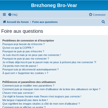
Brezhoneg Bro-Vear
FAQ
Connexion
R
Accueil du forum
Foire aux questions
e
Foire aux questions
c
h
Problèmes de connexion et d’inscription
Pourquoi ai-je besoin de m’inscrire ?
e
Qu’est-ce que la COPPA ?
r
Pourquoi ne puis-je pas m’inscrire ?
Je suis inscrit mais je ne peux pas me connecter !
c
Pourquoi ne puis-je pas me connecter ?
Je m’étais déjà inscrit par le passé mais ne peux à présent plus me connecter ?!
h
J’ai perdu mon mot de passe !
e
Pourquoi suis-je déconnecté automatiquement ?
À quoi sert « Supprimer les cookies » ?
r
Préférences et paramètres des utilisateurs
Comment puis-je modifier mes paramètres ?
Comment puis-je masquer mon nom d’utilisateur de la liste des utilisateurs en ligne ?
L’heure n’est pas correcte !
J’ai réglé le fuseau horaire mais l’heure n’est toujours pas correcte !
Ma langue n’apparaît pas dans la liste !
Que signifient les images situées à côté de mon nom d’utilisateur ?
Comment puis-je afficher un avatar ?