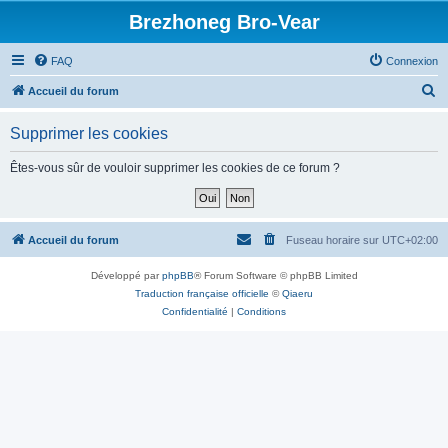
Brezhoneg Bro-Vear
FAQ
Connexion
R
Accueil du forum
e
Supprimer les cookies
c
h
Êtes-vous sûr de vouloir supprimer les cookies de ce forum ?
e
r
c
Accueil du forum
Fuseau horaire sur
UTC+02:00
h
Développé par
phpBB
® Forum Software © phpBB Limited
e
Traduction française officielle
©
Qiaeru
r
Confidentialité
|
Conditions