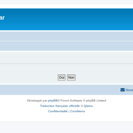
ar
Nous
Développé par
phpBB
® Forum Software © phpBB Limited
Traduction française officielle
©
Qiaeru
Confidentialité
|
Conditions