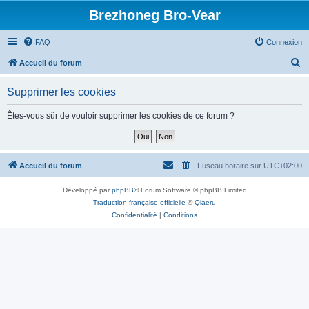
Brezhoneg Bro-Vear
FAQ
Connexion
R
Accueil du forum
e
Supprimer les cookies
c
h
Êtes-vous sûr de vouloir supprimer les cookies de ce forum ?
e
r
c
Accueil du forum
Fuseau horaire sur
UTC+02:00
h
Développé par
phpBB
® Forum Software © phpBB Limited
e
Traduction française officielle
©
Qiaeru
r
Confidentialité
|
Conditions