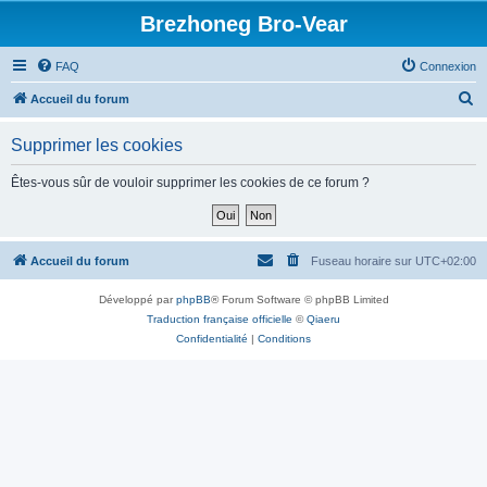
Brezhoneg Bro-Vear
FAQ
Connexion
R
Accueil du forum
e
Supprimer les cookies
c
h
Êtes-vous sûr de vouloir supprimer les cookies de ce forum ?
e
r
c
Accueil du forum
Fuseau horaire sur
UTC+02:00
h
Développé par
phpBB
® Forum Software © phpBB Limited
e
Traduction française officielle
©
Qiaeru
r
Confidentialité
|
Conditions