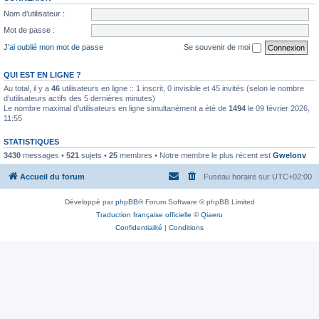
Nom d’utilisateur :
Mot de passe :
J’ai oublié mon mot de passe
Se souvenir de moi
QUI EST EN LIGNE ?
Au total, il y a
46
utilisateurs en ligne :: 1 inscrit, 0 invisible et 45 invités (selon le nombre
d’utilisateurs actifs des 5 dernières minutes)
Le nombre maximal d’utilisateurs en ligne simultanément a été de
1494
le 09 février 2026,
11:55
STATISTIQUES
3430
messages •
521
sujets •
25
membres • Notre membre le plus récent est
Gwelonv
Accueil du forum
Fuseau horaire sur
UTC+02:00
Développé par
phpBB
® Forum Software © phpBB Limited
Traduction française officielle
©
Qiaeru
Confidentialité
|
Conditions