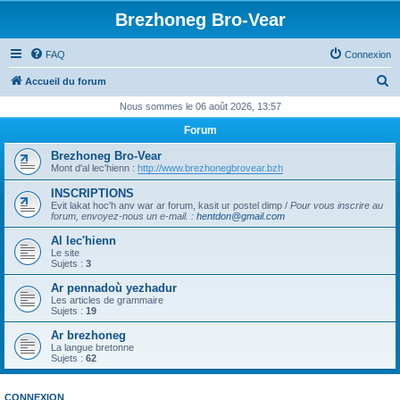
Brezhoneg Bro-Vear
FAQ
Connexion
R
Accueil du forum
e
Nous sommes le 06 août 2026, 13:57
c
Forum
h
Brezhoneg Bro-Vear
e
Mont d'al lec'hienn :
http://www.brezhonegbrovear.bzh
r
INSCRIPTIONS
Evit lakat hoc'h anv war ar forum, kasit ur postel dimp /
Pour vous inscrire au
c
forum, envoyez-nous un e-mail.
:
hentdon@gmail.com
h
Al lec'hienn
e
Le site
Sujets :
3
r
Ar pennadoù yezhadur
Les articles de grammaire
Sujets :
19
Ar brezhoneg
La langue bretonne
Sujets :
62
CONNEXION