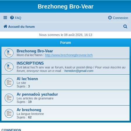
Brezhoneg Bro-Vear
FAQ
Connexion
R
Accueil du forum
e
Nous sommes le 08 août 2026, 16:13
c
Forum
h
Brezhoneg Bro-Vear
e
Mont d'al lec'hienn :
http://www.brezhonegbrovear.bzh
r
INSCRIPTIONS
Evit lakat hoc'h anv war ar forum, kasit ur postel dimp /
Pour vous inscrire au
c
forum, envoyez-nous un e-mail.
:
hentdon@gmail.com
h
Al lec'hienn
e
Le site
Sujets :
3
r
Ar pennadoù yezhadur
Les articles de grammaire
Sujets :
19
Ar brezhoneg
La langue bretonne
Sujets :
62
CONNEXION