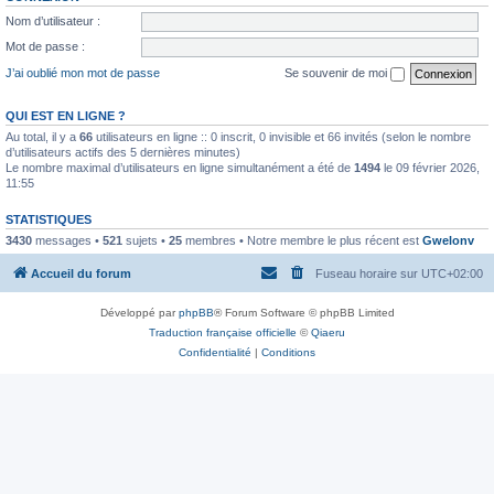
Nom d’utilisateur :
Mot de passe :
J’ai oublié mon mot de passe
Se souvenir de moi
QUI EST EN LIGNE ?
Au total, il y a
66
utilisateurs en ligne :: 0 inscrit, 0 invisible et 66 invités (selon le nombre
d’utilisateurs actifs des 5 dernières minutes)
Le nombre maximal d’utilisateurs en ligne simultanément a été de
1494
le 09 février 2026,
11:55
STATISTIQUES
3430
messages •
521
sujets •
25
membres • Notre membre le plus récent est
Gwelonv
Accueil du forum
Fuseau horaire sur
UTC+02:00
Développé par
phpBB
® Forum Software © phpBB Limited
Traduction française officielle
©
Qiaeru
Confidentialité
|
Conditions