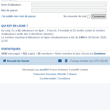
Nom d’utilisateur :
Mot de passe :
J’ai oublié mon mot de passe
Se souvenir de moi
QUI EST EN LIGNE ?
Au total, il y a
61
utilisateurs en ligne :: 0 inscrit, 0 invisible et 61 invités (selon le nombre
d’utilisateurs actifs des 5 dernières minutes)
Le nombre maximal d’utilisateurs en ligne simultanément a été de
1494
le 09 février 2026,
11:55
STATISTIQUES
3430
messages •
521
sujets •
25
membres • Notre membre le plus récent est
Gwelonv
Accueil du forum
Fuseau horaire sur
UTC+02:00
Développé par
phpBB
® Forum Software © phpBB Limited
Traduction française officielle
©
Qiaeru
Confidentialité
|
Conditions