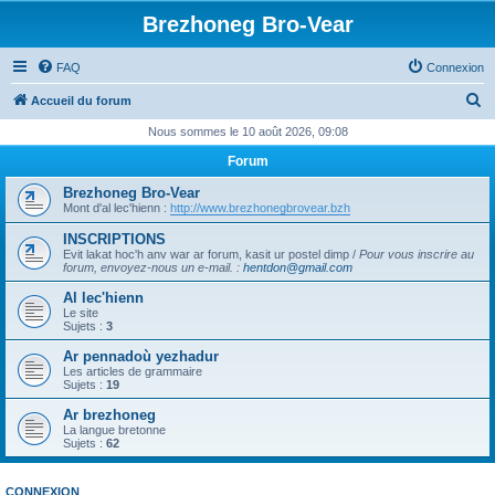
Brezhoneg Bro-Vear
FAQ
Connexion
R
Accueil du forum
e
Nous sommes le 10 août 2026, 09:08
c
Forum
h
Brezhoneg Bro-Vear
e
Mont d'al lec'hienn :
http://www.brezhonegbrovear.bzh
r
INSCRIPTIONS
Evit lakat hoc'h anv war ar forum, kasit ur postel dimp /
Pour vous inscrire au
c
forum, envoyez-nous un e-mail.
:
hentdon@gmail.com
h
Al lec'hienn
e
Le site
Sujets :
3
r
Ar pennadoù yezhadur
Les articles de grammaire
Sujets :
19
Ar brezhoneg
La langue bretonne
Sujets :
62
CONNEXION