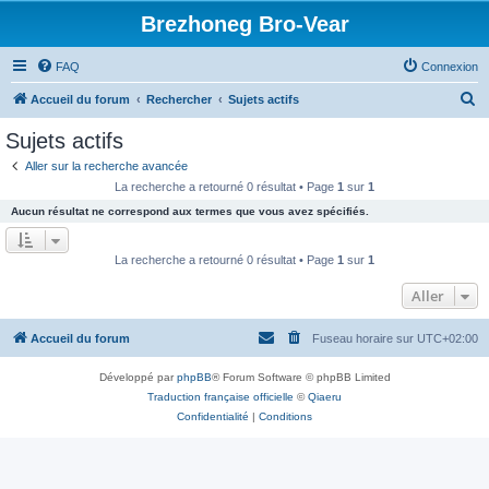
Brezhoneg Bro-Vear
FAQ
Connexion
R
Accueil du forum
Rechercher
Sujets actifs
e
Sujets actifs
c
Aller sur la recherche avancée
h
La recherche a retourné 0 résultat • Page
1
sur
1
e
Aucun résultat ne correspond aux termes que vous avez spécifiés.
r
c
La recherche a retourné 0 résultat • Page
1
sur
1
h
Aller
e
r
Accueil du forum
Fuseau horaire sur
UTC+02:00
Développé par
phpBB
® Forum Software © phpBB Limited
Traduction française officielle
©
Qiaeru
Confidentialité
|
Conditions