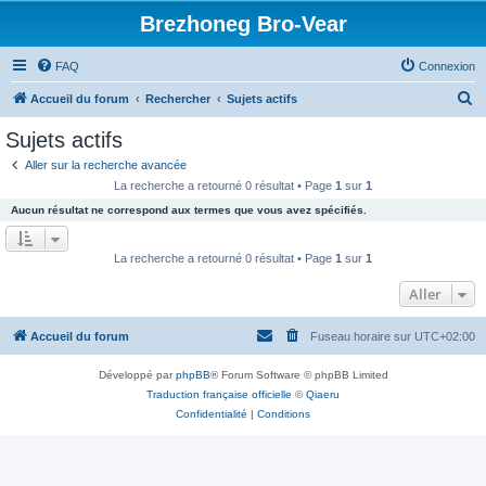
Brezhoneg Bro-Vear
FAQ
Connexion
R
Accueil du forum
Rechercher
Sujets actifs
e
Sujets actifs
c
Aller sur la recherche avancée
h
La recherche a retourné 0 résultat • Page
1
sur
1
e
Aucun résultat ne correspond aux termes que vous avez spécifiés.
r
c
La recherche a retourné 0 résultat • Page
1
sur
1
h
Aller
e
r
Accueil du forum
Fuseau horaire sur
UTC+02:00
Développé par
phpBB
® Forum Software © phpBB Limited
Traduction française officielle
©
Qiaeru
Confidentialité
|
Conditions