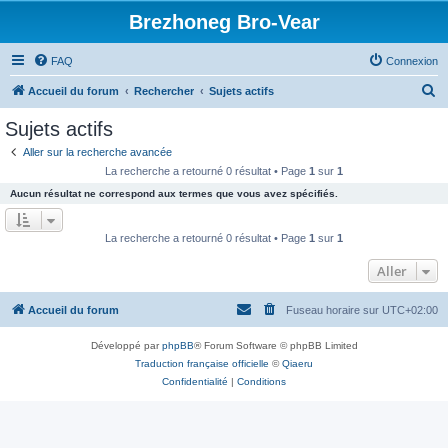
Brezhoneg Bro-Vear
FAQ
Connexion
R
Accueil du forum
Rechercher
Sujets actifs
e
Sujets actifs
c
Aller sur la recherche avancée
h
La recherche a retourné 0 résultat • Page
1
sur
1
e
Aucun résultat ne correspond aux termes que vous avez spécifiés.
r
c
La recherche a retourné 0 résultat • Page
1
sur
1
h
Aller
e
r
Accueil du forum
Fuseau horaire sur
UTC+02:00
Développé par
phpBB
® Forum Software © phpBB Limited
Traduction française officielle
©
Qiaeru
Confidentialité
|
Conditions