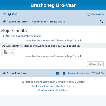
Brezhoneg Bro-Vear
FAQ
Connexion
R
Accueil du forum
Rechercher
Sujets actifs
e
Sujets actifs
c
Aller sur la recherche avancée
h
La recherche a retourné 0 résultat • Page
1
sur
1
e
Aucun résultat ne correspond aux termes que vous avez spécifiés.
r
c
La recherche a retourné 0 résultat • Page
1
sur
1
h
Aller
e
r
Accueil du forum
Fuseau horaire sur
UTC+02:00
Développé par
phpBB
® Forum Software © phpBB Limited
Traduction française officielle
©
Qiaeru
Confidentialité
|
Conditions