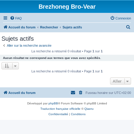
Brezhoneg Bro-Vear
FAQ
Connexion
R
Accueil du forum
Rechercher
Sujets actifs
e
Sujets actifs
c
Aller sur la recherche avancée
h
La recherche a retourné 0 résultat • Page
1
sur
1
e
Aucun résultat ne correspond aux termes que vous avez spécifiés.
r
c
La recherche a retourné 0 résultat • Page
1
sur
1
h
Aller
e
r
Accueil du forum
Fuseau horaire sur
UTC+02:00
Développé par
phpBB
® Forum Software © phpBB Limited
Traduction française officielle
©
Qiaeru
Confidentialité
|
Conditions