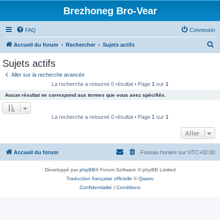
Brezhoneg Bro-Vear
FAQ
Connexion
R
Accueil du forum
Rechercher
Sujets actifs
e
Sujets actifs
c
Aller sur la recherche avancée
h
La recherche a retourné 0 résultat • Page
1
sur
1
e
Aucun résultat ne correspond aux termes que vous avez spécifiés.
r
c
La recherche a retourné 0 résultat • Page
1
sur
1
h
Aller
e
r
Accueil du forum
Fuseau horaire sur
UTC+02:00
Développé par
phpBB
® Forum Software © phpBB Limited
Traduction française officielle
©
Qiaeru
Confidentialité
|
Conditions