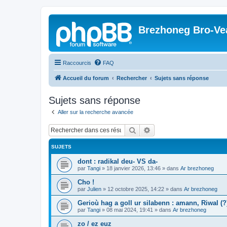
Brezhoneg Bro-Ve
Raccourcis
FAQ
Accueil du forum
Rechercher
Sujets sans réponse
Sujets sans réponse
Aller sur la recherche avancée
Rechercher
Recherche avancée
SUJETS
dont : radikal deu- VS da-
par
Tangi
»
18 janvier 2026, 13:46
» dans
Ar brezhoneg
Cho !
par
Julien
»
12 octobre 2025, 14:22
» dans
Ar brezhoneg
Gerioù hag a goll ur silabenn : amann, Riwal (?)
par
Tangi
»
08 mai 2024, 19:41
» dans
Ar brezhoneg
zo / ez euz