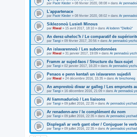
par
Paotr Kleder
»
08 février 2020, 08:08
» dans
Ar pennado
L'appartenace
par
Paotr Kleder
»
08 février 2020, 08:02
» dans
Ar pennado
Siklezonoù Lusieñ Minous
par
Riwal
»
15 avril 2017, 18:10
» dans
Al lodenn "Dielloù"
An derez-uheloc'h / Le comparatif de supériorit
par
Tangi
»
09 février 2017, 20:56
» dans
Ar pennadoù yezh
An islavarennoù / Les subordonnées
par
Riwal
»
31 janvier 2017, 19:09
» dans
Ar pennadoù yezh
Framm ar sujed-faos / Structure du faux-sujet
par
Tangi
»
02 janvier 2017, 16:20
» dans
Ar pennadoù yezh
Penaos e penn kentañ un islavarenn sujediñ
par
Riwal
»
24 décembre 2016, 15:35
» dans
Ar brezhoneg
An amprestoù diwar ar galleg / Les emprunts au
par
Tangi
»
16 décembre 2016, 21:09
» dans
Ar pennadoù y
Al liammadurioù / Les liaisons
par
Tangi
»
09 juillet 2016, 22:35
» dans
Ar pennadoù yezhad
Ar renadenn-anv / le complément du nom
par
Tangi
»
09 juillet 2016, 22:35
» dans
Ar pennadoù yezhad
Displegañ ar verb gant ober / Conjuguer le verb
par
Tangi
»
09 juillet 2016, 22:35
» dans
Ar pennadoù yezhad