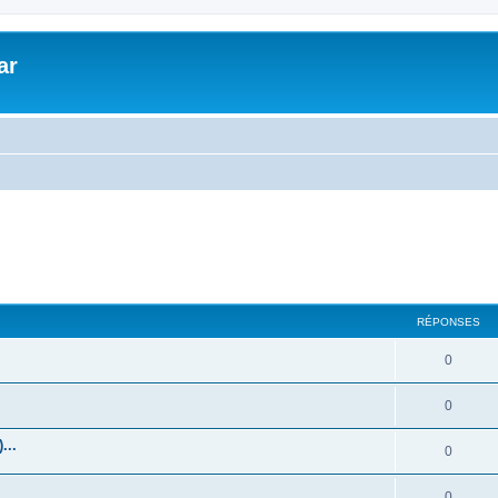
ar
RÉPONSES
0
0
...
0
0