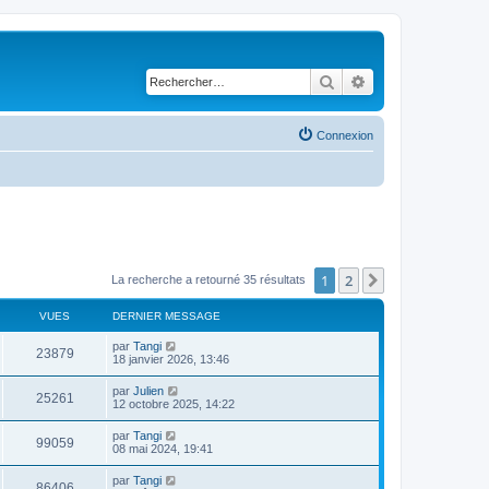
Rechercher
Recherche avancé
Connexion
1
2
Suivant
La recherche a retourné 35 résultats
VUES
DERNIER MESSAGE
par
Tangi
23879
18 janvier 2026, 13:46
par
Julien
25261
12 octobre 2025, 14:22
par
Tangi
99059
08 mai 2024, 19:41
par
Tangi
86406