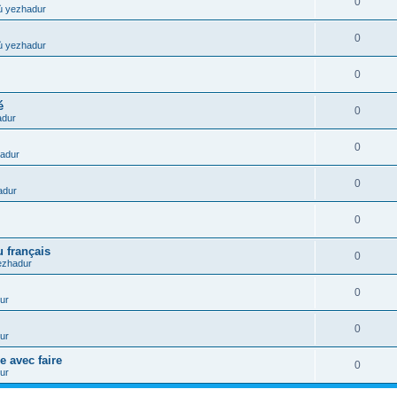
0
ù yezhadur
0
ù yezhadur
0
é
0
adur
0
adur
0
adur
0
 français
0
ezhadur
0
ur
0
ur
e avec faire
0
ur