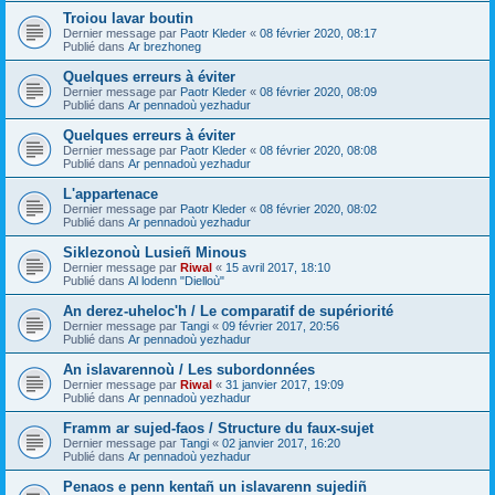
Troiou lavar boutin
Dernier message par
Paotr Kleder
«
08 février 2020, 08:17
Publié dans
Ar brezhoneg
Quelques erreurs à éviter
Dernier message par
Paotr Kleder
«
08 février 2020, 08:09
Publié dans
Ar pennadoù yezhadur
Quelques erreurs à éviter
Dernier message par
Paotr Kleder
«
08 février 2020, 08:08
Publié dans
Ar pennadoù yezhadur
L'appartenace
Dernier message par
Paotr Kleder
«
08 février 2020, 08:02
Publié dans
Ar pennadoù yezhadur
Siklezonoù Lusieñ Minous
Dernier message par
Riwal
«
15 avril 2017, 18:10
Publié dans
Al lodenn "Dielloù"
An derez-uheloc'h / Le comparatif de supériorité
Dernier message par
Tangi
«
09 février 2017, 20:56
Publié dans
Ar pennadoù yezhadur
An islavarennoù / Les subordonnées
Dernier message par
Riwal
«
31 janvier 2017, 19:09
Publié dans
Ar pennadoù yezhadur
Framm ar sujed-faos / Structure du faux-sujet
Dernier message par
Tangi
«
02 janvier 2017, 16:20
Publié dans
Ar pennadoù yezhadur
Penaos e penn kentañ un islavarenn sujediñ