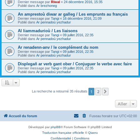
Dernier message par
Riwal
«
24 décembre 2016, 15:35
Publié dans
Ar brezhoneg
An amprestoù diwar ar galleg / Les emprunts au français
Dernier message par
Tangi
«
16 décembre 2016, 21:09
Publié dans
Ar pennadoù yezhadur
Al liammadurioù / Les liaisons
Dernier message par
Tangi
«
09 juillet 2016, 22:35
Publié dans
Ar pennadoù yezhadur
Ar renadenn-anv / le complément du nom
Dernier message par
Tangi
«
09 juillet 2016, 22:35
Publié dans
Ar pennadoù yezhadur
Displegañ ar verb gant ober / Conjuguer le verbe avec faire
Dernier message par
Tangi
«
09 juillet 2016, 22:35
Publié dans
Ar pennadoù yezhadur
1
2
Suivant
La recherche a retourné 35 résultats
Aller
Accueil du forum
Fuseau horaire sur
UTC+02:00
Développé par
phpBB
® Forum Software © phpBB Limited
Traduction française officielle
©
Qiaeru
Confidentialité
|
Conditions