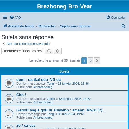
Brezhoneg Bro-Vear
FAQ
Connexion
R
Accueil du forum
Rechercher
Sujets sans réponse
e
Sujets sans réponse
c
Aller sur la recherche avancée
h
Rechercher
Recherche avancée
e
1
2
Suivant
La recherche a retourné 35 résultats
r
c
Sujets
h
dont : radikal deu- VS da-
e
Dernier message par
Tangi
«
18 janvier 2026, 13:46
Publié dans
Ar brezhoneg
r
Cho !
Dernier message par
Julien
«
12 octobre 2025, 14:22
Publié dans
Ar brezhoneg
Gerioù hag a goll ur silabenn : amann, Riwal (?)...
Dernier message par
Tangi
«
08 mai 2024, 19:41
Publié dans
Ar brezhoneg
zo / ez euz