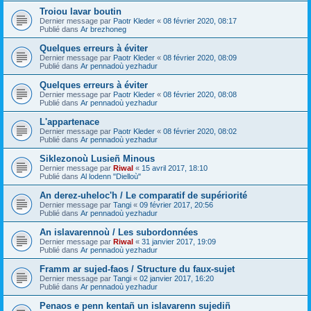
Troiou lavar boutin
Dernier message par
Paotr Kleder
«
08 février 2020, 08:17
Publié dans
Ar brezhoneg
Quelques erreurs à éviter
Dernier message par
Paotr Kleder
«
08 février 2020, 08:09
Publié dans
Ar pennadoù yezhadur
Quelques erreurs à éviter
Dernier message par
Paotr Kleder
«
08 février 2020, 08:08
Publié dans
Ar pennadoù yezhadur
L'appartenace
Dernier message par
Paotr Kleder
«
08 février 2020, 08:02
Publié dans
Ar pennadoù yezhadur
Siklezonoù Lusieñ Minous
Dernier message par
Riwal
«
15 avril 2017, 18:10
Publié dans
Al lodenn "Dielloù"
An derez-uheloc'h / Le comparatif de supériorité
Dernier message par
Tangi
«
09 février 2017, 20:56
Publié dans
Ar pennadoù yezhadur
An islavarennoù / Les subordonnées
Dernier message par
Riwal
«
31 janvier 2017, 19:09
Publié dans
Ar pennadoù yezhadur
Framm ar sujed-faos / Structure du faux-sujet
Dernier message par
Tangi
«
02 janvier 2017, 16:20
Publié dans
Ar pennadoù yezhadur
Penaos e penn kentañ un islavarenn sujediñ