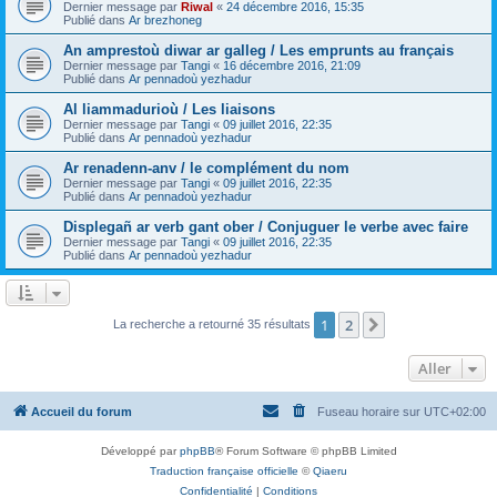
Dernier message par
Riwal
«
24 décembre 2016, 15:35
Publié dans
Ar brezhoneg
An amprestoù diwar ar galleg / Les emprunts au français
Dernier message par
Tangi
«
16 décembre 2016, 21:09
Publié dans
Ar pennadoù yezhadur
Al liammadurioù / Les liaisons
Dernier message par
Tangi
«
09 juillet 2016, 22:35
Publié dans
Ar pennadoù yezhadur
Ar renadenn-anv / le complément du nom
Dernier message par
Tangi
«
09 juillet 2016, 22:35
Publié dans
Ar pennadoù yezhadur
Displegañ ar verb gant ober / Conjuguer le verbe avec faire
Dernier message par
Tangi
«
09 juillet 2016, 22:35
Publié dans
Ar pennadoù yezhadur
1
2
Suivant
La recherche a retourné 35 résultats
Aller
Accueil du forum
Fuseau horaire sur
UTC+02:00
Développé par
phpBB
® Forum Software © phpBB Limited
Traduction française officielle
©
Qiaeru
Confidentialité
|
Conditions