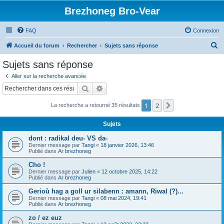
Brezhoneg Bro-Vear
FAQ
Connexion
R
Accueil du forum
Rechercher
Sujets sans réponse
e
Sujets sans réponse
c
Aller sur la recherche avancée
h
Rechercher
Recherche avancée
e
1
2
Suivant
La recherche a retourné 35 résultats
r
c
Sujets
h
dont : radikal deu- VS da-
e
Dernier message par
Tangi
«
18 janvier 2026, 13:46
Publié dans
Ar brezhoneg
r
Cho !
Dernier message par
Julien
«
12 octobre 2025, 14:22
Publié dans
Ar brezhoneg
Gerioù hag a goll ur silabenn : amann, Riwal (?)...
Dernier message par
Tangi
«
08 mai 2024, 19:41
Publié dans
Ar brezhoneg
zo / ez euz