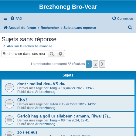
Brezhoneg Bro-Vear
FAQ
Connexion
R
Accueil du forum
Rechercher
Sujets sans réponse
e
Sujets sans réponse
c
Aller sur la recherche avancée
h
Rechercher
Recherche avancée
e
1
2
Suivant
La recherche a retourné 35 résultats
r
c
Sujets
h
dont : radikal deu- VS da-
e
Dernier message par
Tangi
«
18 janvier 2026, 13:46
Publié dans
Ar brezhoneg
r
Cho !
Dernier message par
Julien
«
12 octobre 2025, 14:22
Publié dans
Ar brezhoneg
Gerioù hag a goll ur silabenn : amann, Riwal (?)...
Dernier message par
Tangi
«
08 mai 2024, 19:41
Publié dans
Ar brezhoneg
zo / ez euz