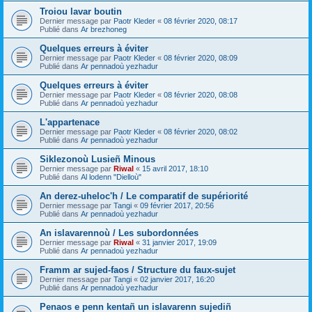
Troiou lavar boutin
Dernier message par
Paotr Kleder
«
08 février 2020, 08:17
Publié dans
Ar brezhoneg
Quelques erreurs à éviter
Dernier message par
Paotr Kleder
«
08 février 2020, 08:09
Publié dans
Ar pennadoù yezhadur
Quelques erreurs à éviter
Dernier message par
Paotr Kleder
«
08 février 2020, 08:08
Publié dans
Ar pennadoù yezhadur
L'appartenace
Dernier message par
Paotr Kleder
«
08 février 2020, 08:02
Publié dans
Ar pennadoù yezhadur
Siklezonoù Lusieñ Minous
Dernier message par
Riwal
«
15 avril 2017, 18:10
Publié dans
Al lodenn "Dielloù"
An derez-uheloc'h / Le comparatif de supériorité
Dernier message par
Tangi
«
09 février 2017, 20:56
Publié dans
Ar pennadoù yezhadur
An islavarennoù / Les subordonnées
Dernier message par
Riwal
«
31 janvier 2017, 19:09
Publié dans
Ar pennadoù yezhadur
Framm ar sujed-faos / Structure du faux-sujet
Dernier message par
Tangi
«
02 janvier 2017, 16:20
Publié dans
Ar pennadoù yezhadur
Penaos e penn kentañ un islavarenn sujediñ