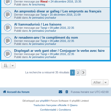
Dernier message par
Riwal
«
24 décembre 2016, 15:35
Publié dans
Ar brezhoneg
An amprestoù diwar ar galleg / Les emprunts au français
Dernier message par
Tangi
«
16 décembre 2016, 21:09
Publié dans
Ar pennadoù yezhadur
Al liammadurioù / Les liaisons
Dernier message par
Tangi
«
09 juillet 2016, 22:35
Publié dans
Ar pennadoù yezhadur
Ar renadenn-anv / le complément du nom
Dernier message par
Tangi
«
09 juillet 2016, 22:35
Publié dans
Ar pennadoù yezhadur
Displegañ ar verb gant ober / Conjuguer le verbe avec faire
Dernier message par
Tangi
«
09 juillet 2016, 22:35
Publié dans
Ar pennadoù yezhadur
1
2
Suivant
La recherche a retourné 35 résultats
Aller
Accueil du forum
Fuseau horaire sur
UTC+02:00
Développé par
phpBB
® Forum Software © phpBB Limited
Traduction française officielle
©
Qiaeru
Confidentialité
|
Conditions