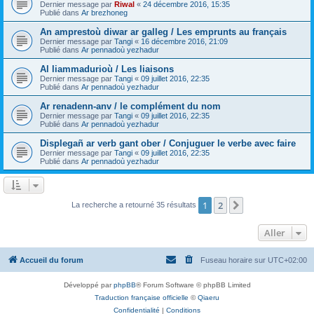
Dernier message par
Riwal
«
24 décembre 2016, 15:35
Publié dans
Ar brezhoneg
An amprestoù diwar ar galleg / Les emprunts au français
Dernier message par
Tangi
«
16 décembre 2016, 21:09
Publié dans
Ar pennadoù yezhadur
Al liammadurioù / Les liaisons
Dernier message par
Tangi
«
09 juillet 2016, 22:35
Publié dans
Ar pennadoù yezhadur
Ar renadenn-anv / le complément du nom
Dernier message par
Tangi
«
09 juillet 2016, 22:35
Publié dans
Ar pennadoù yezhadur
Displegañ ar verb gant ober / Conjuguer le verbe avec faire
Dernier message par
Tangi
«
09 juillet 2016, 22:35
Publié dans
Ar pennadoù yezhadur
1
2
Suivant
La recherche a retourné 35 résultats
Aller
Accueil du forum
Fuseau horaire sur
UTC+02:00
Développé par
phpBB
® Forum Software © phpBB Limited
Traduction française officielle
©
Qiaeru
Confidentialité
|
Conditions