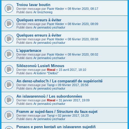
Troiou lavar boutin
Dernier message par
Paotr Kleder
«
08 février 2020, 08:17
Publié dans
Ar brezhoneg
Quelques erreurs à éviter
Dernier message par
Paotr Kleder
«
08 février 2020, 08:09
Publié dans
Ar pennadoù yezhadur
Quelques erreurs à éviter
Dernier message par
Paotr Kleder
«
08 février 2020, 08:08
Publié dans
Ar pennadoù yezhadur
L'appartenace
Dernier message par
Paotr Kleder
«
08 février 2020, 08:02
Publié dans
Ar pennadoù yezhadur
Siklezonoù Lusieñ Minous
Dernier message par
Riwal
«
15 avril 2017, 18:10
Publié dans
Al lodenn "Dielloù"
An derez-uheloc'h / Le comparatif de supériorité
Dernier message par
Tangi
«
09 février 2017, 20:56
Publié dans
Ar pennadoù yezhadur
An islavarennoù / Les subordonnées
Dernier message par
Riwal
«
31 janvier 2017, 19:09
Publié dans
Ar pennadoù yezhadur
Framm ar sujed-faos / Structure du faux-sujet
Dernier message par
Tangi
«
02 janvier 2017, 16:20
Publié dans
Ar pennadoù yezhadur
Penaos e penn kentañ un islavarenn sujediñ