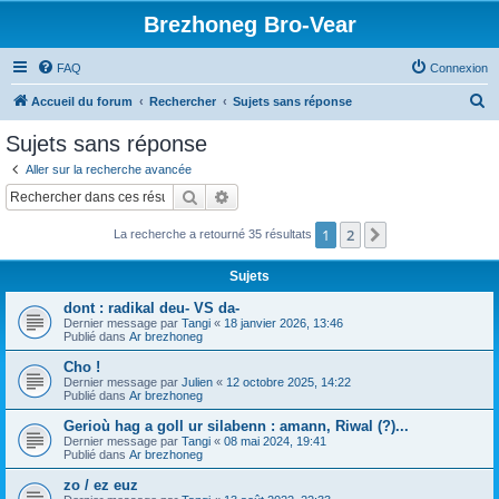
Brezhoneg Bro-Vear
FAQ
Connexion
R
Accueil du forum
Rechercher
Sujets sans réponse
e
Sujets sans réponse
c
Aller sur la recherche avancée
h
Rechercher
Recherche avancée
e
1
2
Suivant
La recherche a retourné 35 résultats
r
c
Sujets
h
dont : radikal deu- VS da-
e
Dernier message par
Tangi
«
18 janvier 2026, 13:46
Publié dans
Ar brezhoneg
r
Cho !
Dernier message par
Julien
«
12 octobre 2025, 14:22
Publié dans
Ar brezhoneg
Gerioù hag a goll ur silabenn : amann, Riwal (?)...
Dernier message par
Tangi
«
08 mai 2024, 19:41
Publié dans
Ar brezhoneg
zo / ez euz