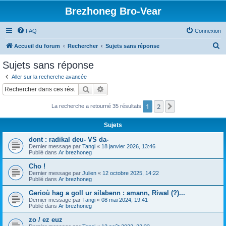
Brezhoneg Bro-Vear
FAQ
Connexion
R
Accueil du forum
Rechercher
Sujets sans réponse
e
Sujets sans réponse
c
Aller sur la recherche avancée
h
Rechercher
Recherche avancée
e
1
2
Suivant
La recherche a retourné 35 résultats
r
c
Sujets
h
dont : radikal deu- VS da-
e
Dernier message par
Tangi
«
18 janvier 2026, 13:46
Publié dans
Ar brezhoneg
r
Cho !
Dernier message par
Julien
«
12 octobre 2025, 14:22
Publié dans
Ar brezhoneg
Gerioù hag a goll ur silabenn : amann, Riwal (?)...
Dernier message par
Tangi
«
08 mai 2024, 19:41
Publié dans
Ar brezhoneg
zo / ez euz