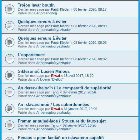
Troiou lavar boutin
Dernier message par
Paotr Kleder
«
08 février 2020, 08:17
Publié dans
Ar brezhoneg
Quelques erreurs à éviter
Dernier message par
Paotr Kleder
«
08 février 2020, 08:09
Publié dans
Ar pennadoù yezhadur
Quelques erreurs à éviter
Dernier message par
Paotr Kleder
«
08 février 2020, 08:08
Publié dans
Ar pennadoù yezhadur
L'appartenace
Dernier message par
Paotr Kleder
«
08 février 2020, 08:02
Publié dans
Ar pennadoù yezhadur
Siklezonoù Lusieñ Minous
Dernier message par
Riwal
«
15 avril 2017, 18:10
Publié dans
Al lodenn "Dielloù"
An derez-uheloc'h / Le comparatif de supériorité
Dernier message par
Tangi
«
09 février 2017, 20:56
Publié dans
Ar pennadoù yezhadur
An islavarennoù / Les subordonnées
Dernier message par
Riwal
«
31 janvier 2017, 19:09
Publié dans
Ar pennadoù yezhadur
Framm ar sujed-faos / Structure du faux-sujet
Dernier message par
Tangi
«
02 janvier 2017, 16:20
Publié dans
Ar pennadoù yezhadur
Penaos e penn kentañ un islavarenn sujediñ