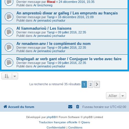
Dernier message par
Riwal
«
24 décembre 2016, 15:35
Publié dans
Ar brezhoneg
An amprestoù diwar ar galleg / Les emprunts au français
Dernier message par
Tangi
«
16 décembre 2016, 21:09
Publié dans
Ar pennadoù yezhadur
Al liammadurioù / Les liaisons
Dernier message par
Tangi
«
09 juillet 2016, 22:35
Publié dans
Ar pennadoù yezhadur
Ar renadenn-anv / le complément du nom
Dernier message par
Tangi
«
09 juillet 2016, 22:35
Publié dans
Ar pennadoù yezhadur
Displegañ ar verb gant ober / Conjuguer le verbe avec faire
Dernier message par
Tangi
«
09 juillet 2016, 22:35
Publié dans
Ar pennadoù yezhadur
1
2
Suivant
La recherche a retourné 35 résultats
Aller
Accueil du forum
Fuseau horaire sur
UTC+02:00
Développé par
phpBB
® Forum Software © phpBB Limited
Traduction française officielle
©
Qiaeru
Confidentialité
|
Conditions