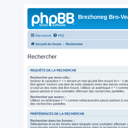
Brezhoneg Bro-Ve
Raccourcis
FAQ
Accueil du forum
Rechercher
Rechercher
REQUÊTE DE LA RECHERCHE
Rechercher par mots-clés :
Insérez le caractère « + » devant un mot qui doit être trouvé et « - » d
être ignoré. Insérez une liste de mots séparés entre des barres vertica
si seul un des mots doit être trouvé. Utilisez un astérisque « * » com
passe-partout si vous souhaitez effectuer des recherches partielles.
Rechercher par auteur :
Utilisez un astérisque « * » comme métacaractère passe-partout si vo
des recherches partielles.
PRÉFÉRENCES DE LA RECHERCHE
Rechercher dans les forums :
Sélectionnez le ou les forums dans lesquels vous souhaitez effectuer
sous-forums seront automatiquement inclus dans la recherche si vou