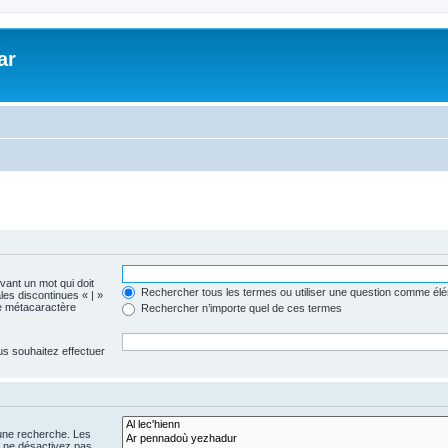
ar
evant un mot qui doit
Rechercher tous les termes ou utiliser une question comme él
les discontinues « | »
me métacaractère
Rechercher n’importe quel de ces termes
us souhaitez effectuer
 une recherche. Les
s ne désactivez pas