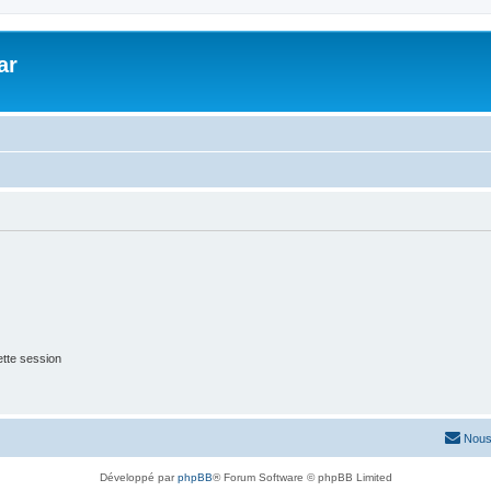
ar
tte session
Nous
Développé par
phpBB
® Forum Software © phpBB Limited