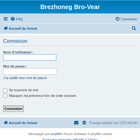
Brezhoneg Bro-Vear
FAQ
Connexion
R
Accueil du forum
e
Connexion
c
h
Nom d’utilisateur :
e
r
Mot de passe :
c
J’ai oublié mon mot de passe
h
e
Se souvenir de moi
Masquer ma présence lors de cette session
r
Accueil du forum
Fuseau horaire sur
UTC+02:00
Développé par
phpBB
® Forum Software © phpBB Limited
Traduction française officielle
©
Qiaeru