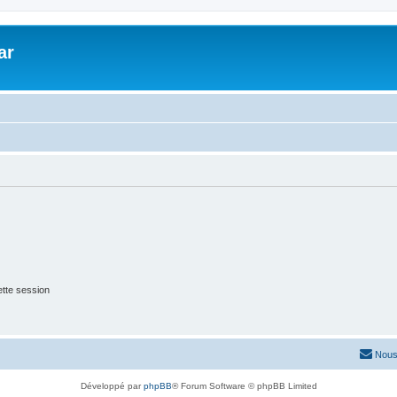
ar
tte session
Nous
Développé par
phpBB
® Forum Software © phpBB Limited