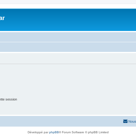
ar
tte session
Nous
Développé par
phpBB
® Forum Software © phpBB Limited