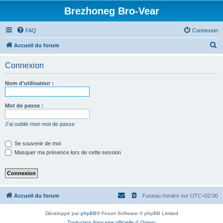
Brezhoneg Bro-Vear
FAQ
Connexion
R
Accueil du forum
e
Connexion
c
h
Nom d’utilisateur :
e
r
Mot de passe :
c
J’ai oublié mon mot de passe
h
e
Se souvenir de moi
Masquer ma présence lors de cette session
r
Accueil du forum
Fuseau horaire sur
UTC+02:00
Développé par
phpBB
® Forum Software © phpBB Limited
Traduction française officielle
©
Qiaeru