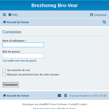
Brezhoneg Bro-Vear
FAQ
Connexion
R
Accueil du forum
e
Connexion
c
h
Nom d’utilisateur :
e
r
Mot de passe :
c
J’ai oublié mon mot de passe
h
e
Se souvenir de moi
Masquer ma présence lors de cette session
r
Accueil du forum
Fuseau horaire sur
UTC+02:00
Développé par
phpBB
® Forum Software © phpBB Limited
Traduction française officielle
©
Qiaeru