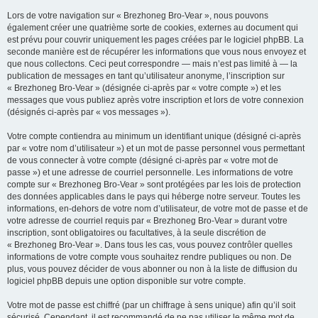
Lors de votre navigation sur « Brezhoneg Bro-Vear », nous pouvons
également créer une quatrième sorte de cookies, externes au document qui
est prévu pour couvrir uniquement les pages créées par le logiciel phpBB. La
seconde manière est de récupérer les informations que vous nous envoyez et
que nous collectons. Ceci peut correspondre — mais n’est pas limité à — la
publication de messages en tant qu’utilisateur anonyme, l’inscription sur
« Brezhoneg Bro-Vear » (désignée ci-après par « votre compte ») et les
messages que vous publiez après votre inscription et lors de votre connexion
(désignés ci-après par « vos messages »).
Votre compte contiendra au minimum un identifiant unique (désigné ci-après
par « votre nom d’utilisateur ») et un mot de passe personnel vous permettant
de vous connecter à votre compte (désigné ci-après par « votre mot de
passe ») et une adresse de courriel personnelle. Les informations de votre
compte sur « Brezhoneg Bro-Vear » sont protégées par les lois de protection
des données applicables dans le pays qui héberge notre serveur. Toutes les
informations, en-dehors de votre nom d’utilisateur, de votre mot de passe et de
votre adresse de courriel requis par « Brezhoneg Bro-Vear » durant votre
inscription, sont obligatoires ou facultatives, à la seule discrétion de
« Brezhoneg Bro-Vear ». Dans tous les cas, vous pouvez contrôler quelles
informations de votre compte vous souhaitez rendre publiques ou non. De
plus, vous pouvez décider de vous abonner ou non à la liste de diffusion du
logiciel phpBB depuis une option disponible sur votre compte.
Votre mot de passe est chiffré (par un chiffrage à sens unique) afin qu’il soit
sécurisé. Cependant, il est recommandé de ne pas utiliser le même mot de