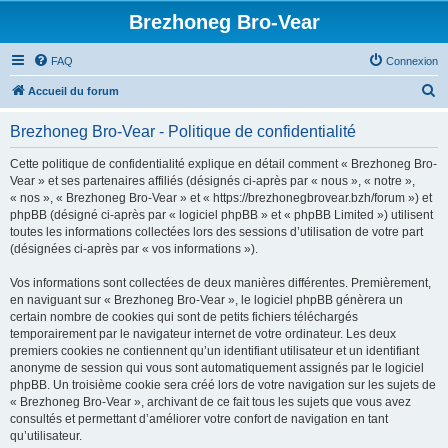
Brezhoneg Bro-Vear
FAQ
Connexion
R
Accueil du forum
e
Brezhoneg Bro-Vear - Politique de confidentialité
c
h
Cette politique de confidentialité explique en détail comment « Brezhoneg Bro-
Vear » et ses partenaires affiliés (désignés ci-après par « nous », « notre »,
e
« nos », « Brezhoneg Bro-Vear » et « https://brezhonegbrovear.bzh/forum ») et
r
phpBB (désigné ci-après par « logiciel phpBB » et « phpBB Limited ») utilisent
toutes les informations collectées lors des sessions d’utilisation de votre part
c
(désignées ci-après par « vos informations »).
h
Vos informations sont collectées de deux manières différentes. Premièrement,
e
en naviguant sur « Brezhoneg Bro-Vear », le logiciel phpBB génèrera un
r
certain nombre de cookies qui sont de petits fichiers téléchargés
temporairement par le navigateur internet de votre ordinateur. Les deux
premiers cookies ne contiennent qu’un identifiant utilisateur et un identifiant
anonyme de session qui vous sont automatiquement assignés par le logiciel
phpBB. Un troisième cookie sera créé lors de votre navigation sur les sujets de
« Brezhoneg Bro-Vear », archivant de ce fait tous les sujets que vous avez
consultés et permettant d’améliorer votre confort de navigation en tant
qu’utilisateur.