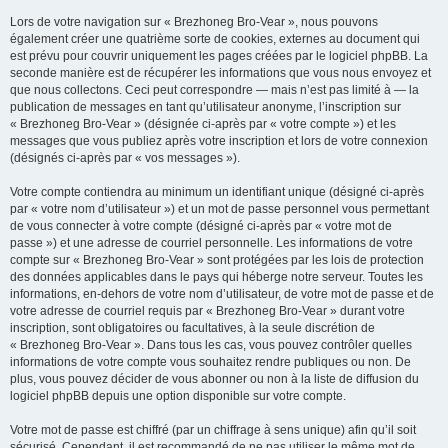
Lors de votre navigation sur « Brezhoneg Bro-Vear », nous pouvons
également créer une quatrième sorte de cookies, externes au document qui
est prévu pour couvrir uniquement les pages créées par le logiciel phpBB. La
seconde manière est de récupérer les informations que vous nous envoyez et
que nous collectons. Ceci peut correspondre — mais n’est pas limité à — la
publication de messages en tant qu’utilisateur anonyme, l’inscription sur
« Brezhoneg Bro-Vear » (désignée ci-après par « votre compte ») et les
messages que vous publiez après votre inscription et lors de votre connexion
(désignés ci-après par « vos messages »).
Votre compte contiendra au minimum un identifiant unique (désigné ci-après
par « votre nom d’utilisateur ») et un mot de passe personnel vous permettant
de vous connecter à votre compte (désigné ci-après par « votre mot de
passe ») et une adresse de courriel personnelle. Les informations de votre
compte sur « Brezhoneg Bro-Vear » sont protégées par les lois de protection
des données applicables dans le pays qui héberge notre serveur. Toutes les
informations, en-dehors de votre nom d’utilisateur, de votre mot de passe et de
votre adresse de courriel requis par « Brezhoneg Bro-Vear » durant votre
inscription, sont obligatoires ou facultatives, à la seule discrétion de
« Brezhoneg Bro-Vear ». Dans tous les cas, vous pouvez contrôler quelles
informations de votre compte vous souhaitez rendre publiques ou non. De
plus, vous pouvez décider de vous abonner ou non à la liste de diffusion du
logiciel phpBB depuis une option disponible sur votre compte.
Votre mot de passe est chiffré (par un chiffrage à sens unique) afin qu’il soit
sécurisé. Cependant, il est recommandé de ne pas utiliser le même mot de