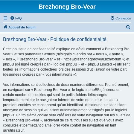
Brezhoneg Bro-Vear
FAQ
Connexion
R
Accueil du forum
e
Brezhoneg Bro-Vear - Politique de confidentialité
c
h
Cette politique de confidentialité explique en détail comment « Brezhoneg Bro-
Vear » et ses partenaires affiliés (désignés ci-après par « nous », « notre »,
e
« nos », « Brezhoneg Bro-Vear » et « https://brezhonegbrovear.bzh/forum ») et
r
phpBB (désigné ci-après par « logiciel phpBB » et « phpBB Limited ») utilisent
toutes les informations collectées lors des sessions d’utilisation de votre part
c
(désignées ci-après par « vos informations »).
h
Vos informations sont collectées de deux manières différentes. Premièrement,
e
en naviguant sur « Brezhoneg Bro-Vear », le logiciel phpBB génèrera un
r
certain nombre de cookies qui sont de petits fichiers téléchargés
temporairement par le navigateur internet de votre ordinateur. Les deux
premiers cookies ne contiennent qu’un identifiant utilisateur et un identifiant
anonyme de session qui vous sont automatiquement assignés par le logiciel
phpBB. Un troisième cookie sera créé lors de votre navigation sur les sujets de
« Brezhoneg Bro-Vear », archivant de ce fait tous les sujets que vous avez
consultés et permettant d’améliorer votre confort de navigation en tant
qu’utilisateur.