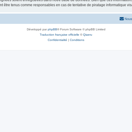
ignées soient enregistrées dans notre base de données. Bien que ces informations n
nt être tenus comme responsables en cas de tentative de piratage informatique vi
Nous
Développé par
phpBB
® Forum Software © phpBB Limited
Traduction française officielle
©
Qiaeru
Confidentialité
|
Conditions