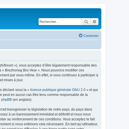
Rechercher
Recherche avancé
Connexion
bzh/forum »), vous acceptez d’être légalement responsable des
er à « Brezhoneg Bro-Vear ». Nous pouvons modifier ces
ement par vous-même. En effet, si vous continuez à participer à
t mises à jour.
ns déclaré sous la «
licence publique générale GNU 2.0
» et qui
ed ne peut en aucun cas être tenu comme responsable de la
de phpBB
(en anglais).
ait transgresser la législation de votre pays, du pays dans
posez à un bannissement immédiat et définitif et nous nous
d’aider au renforcement de ces conditions. Vous acceptez le fait
moment si nous estimons cela nécessaire. En tant qu’utilisateur,