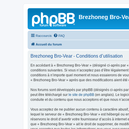
Brezhoneg Bro-Ve
Raccourcis
FAQ
Accueil du forum
Brezhoneg Bro-Vear - Conditions d’utilisation
En accédant à « Brezhoneg Bro-Vear » (désigné ci-après par « 
conditions suivantes. Si vous n’acceptez pas d’être légalement
conditions à n’importe quel moment et nous essaierons de vous 
« Brezhoneg Bro-Vear » après que des modifications aient été e
Nos forums sont développés par phpBB (désignés ci-après par «
peut être téléchargé sur
le site de phpBB
(en anglais). Le logic
conduite et du contenu que nous acceptons et que nous n’acce
Vous acceptez de ne publier aucun contenu à caractère abusif, 
lequel le serveur de « Brezhoneg Bro-Vear » est hébergé ou enc
réservons le droit d’avertir votre fournisseur d’accès à internet
que « Brezhoneg Bro-Vear » ait le droit de supprimer, de modifi