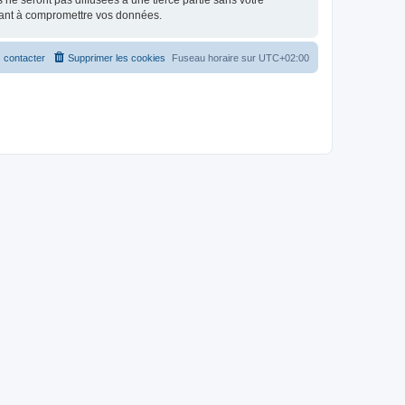
e seront pas diffusées à une tierce partie sans votre
sant à compromettre vos données.
 contacter
Supprimer les cookies
Fuseau horaire sur
UTC+02:00