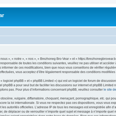
ar
nous », « notre », « nos », « Brezhoneg Bro-Vear » et « https://brezhonegbrovear.
 responsable de toutes les conditions suivantes, veuillez ne pas utiliser et accéd
informer de ces modifications, bien que nous vous conseillons de vérifier régulièr
ffectuées, vous acceptez d’être légalement responsable des conditions modifiées e
 logiciel phpBB » et « phpBB Limited ») qui est un logiciel de forum de discussio
iel phpBB a pour seul but de faciliter les discussions sur internet et phpBB Limit
ptons pas. Pour plus d’informations concernant phpBB, veuillez consulter
le site 
obscène, vulgaire, diffamatoire, choquant, menaçant, pornographique, etc. qui pourr
ore la loi internationale. Si vous ne respectez pas ces dispositions, vous vous ex
 et les autorités officielles. L’adresse IP de tous les messages est enregistrée afin 
er, de déplacer ou de verrouiller n’importe quel sujet et message à n’importe quel 