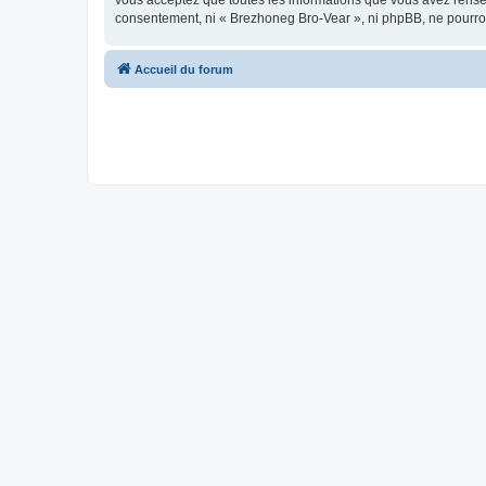
vous acceptez que toutes les informations que vous avez rense
consentement, ni « Brezhoneg Bro-Vear », ni phpBB, ne pourro
Accueil du forum