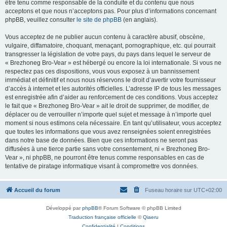
être tenu comme responsable de la conduite et du contenu que nous
acceptons et que nous n’acceptons pas. Pour plus d’informations concernant
phpBB, veuillez consulter
le site de phpBB
(en anglais).
Vous acceptez de ne publier aucun contenu à caractère abusif, obscène,
vulgaire, diffamatoire, choquant, menaçant, pornographique, etc. qui pourrait
transgresser la législation de votre pays, du pays dans lequel le serveur de
« Brezhoneg Bro-Vear » est hébergé ou encore la loi internationale. Si vous ne
respectez pas ces dispositions, vous vous exposez à un bannissement
immédiat et définitif et nous nous réservons le droit d’avertir votre fournisseur
d’accès à internet et les autorités officielles. L’adresse IP de tous les messages
est enregistrée afin d’aider au renforcement de ces conditions. Vous acceptez
le fait que « Brezhoneg Bro-Vear » ait le droit de supprimer, de modifier, de
déplacer ou de verrouiller n’importe quel sujet et message à n’importe quel
moment si nous estimons cela nécessaire. En tant qu’utilisateur, vous acceptez
que toutes les informations que vous avez renseignées soient enregistrées
dans notre base de données. Bien que ces informations ne seront pas
diffusées à une tierce partie sans votre consentement, ni « Brezhoneg Bro-
Vear », ni phpBB, ne pourront être tenus comme responsables en cas de
tentative de piratage informatique visant à compromettre vos données.
Accueil du forum
Fuseau horaire sur
UTC+02:00
Développé par
phpBB
® Forum Software © phpBB Limited
Traduction française officielle
©
Qiaeru
Confidentialité
|
Conditions