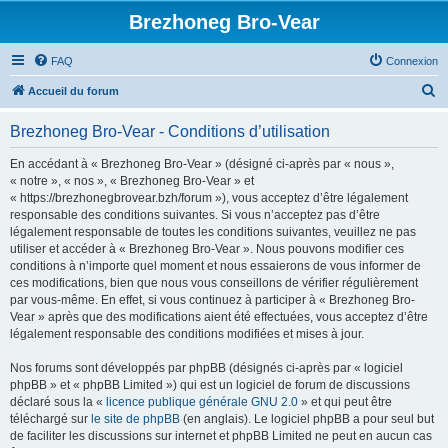
Brezhoneg Bro-Vear
FAQ
Connexion
R
Accueil du forum
e
Brezhoneg Bro-Vear - Conditions d’utilisation
c
h
En accédant à « Brezhoneg Bro-Vear » (désigné ci-après par « nous »,
« notre », « nos », « Brezhoneg Bro-Vear » et
e
« https://brezhonegbrovear.bzh/forum »), vous acceptez d’être légalement
r
responsable des conditions suivantes. Si vous n’acceptez pas d’être
légalement responsable de toutes les conditions suivantes, veuillez ne pas
c
utiliser et accéder à « Brezhoneg Bro-Vear ». Nous pouvons modifier ces
h
conditions à n’importe quel moment et nous essaierons de vous informer de
ces modifications, bien que nous vous conseillons de vérifier régulièrement
e
par vous-même. En effet, si vous continuez à participer à « Brezhoneg Bro-
r
Vear » après que des modifications aient été effectuées, vous acceptez d’être
légalement responsable des conditions modifiées et mises à jour.
Nos forums sont développés par phpBB (désignés ci-après par « logiciel
phpBB » et « phpBB Limited ») qui est un logiciel de forum de discussions
déclaré sous la «
licence publique générale GNU 2.0
» et qui peut être
téléchargé sur
le site de phpBB
(en anglais). Le logiciel phpBB a pour seul but
de faciliter les discussions sur internet et phpBB Limited ne peut en aucun cas