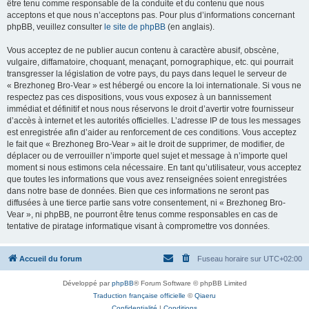
être tenu comme responsable de la conduite et du contenu que nous
acceptons et que nous n’acceptons pas. Pour plus d’informations concernant
phpBB, veuillez consulter
le site de phpBB
(en anglais).
Vous acceptez de ne publier aucun contenu à caractère abusif, obscène,
vulgaire, diffamatoire, choquant, menaçant, pornographique, etc. qui pourrait
transgresser la législation de votre pays, du pays dans lequel le serveur de
« Brezhoneg Bro-Vear » est hébergé ou encore la loi internationale. Si vous ne
respectez pas ces dispositions, vous vous exposez à un bannissement
immédiat et définitif et nous nous réservons le droit d’avertir votre fournisseur
d’accès à internet et les autorités officielles. L’adresse IP de tous les messages
est enregistrée afin d’aider au renforcement de ces conditions. Vous acceptez
le fait que « Brezhoneg Bro-Vear » ait le droit de supprimer, de modifier, de
déplacer ou de verrouiller n’importe quel sujet et message à n’importe quel
moment si nous estimons cela nécessaire. En tant qu’utilisateur, vous acceptez
que toutes les informations que vous avez renseignées soient enregistrées
dans notre base de données. Bien que ces informations ne seront pas
diffusées à une tierce partie sans votre consentement, ni « Brezhoneg Bro-
Vear », ni phpBB, ne pourront être tenus comme responsables en cas de
tentative de piratage informatique visant à compromettre vos données.
Accueil du forum
Fuseau horaire sur
UTC+02:00
Développé par
phpBB
® Forum Software © phpBB Limited
Traduction française officielle
©
Qiaeru
Confidentialité
|
Conditions