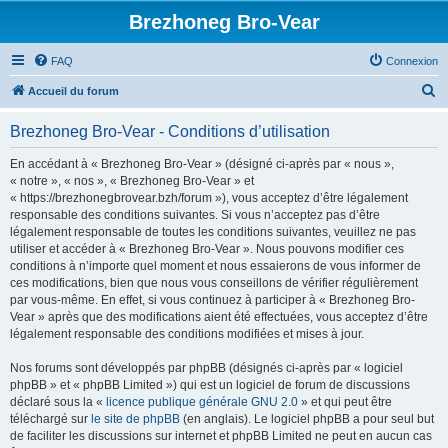
Brezhoneg Bro-Vear
FAQ
Connexion
R
Accueil du forum
e
Brezhoneg Bro-Vear - Conditions d’utilisation
c
h
En accédant à « Brezhoneg Bro-Vear » (désigné ci-après par « nous »,
« notre », « nos », « Brezhoneg Bro-Vear » et
e
« https://brezhonegbrovear.bzh/forum »), vous acceptez d’être légalement
r
responsable des conditions suivantes. Si vous n’acceptez pas d’être
légalement responsable de toutes les conditions suivantes, veuillez ne pas
c
utiliser et accéder à « Brezhoneg Bro-Vear ». Nous pouvons modifier ces
h
conditions à n’importe quel moment et nous essaierons de vous informer de
ces modifications, bien que nous vous conseillons de vérifier régulièrement
e
par vous-même. En effet, si vous continuez à participer à « Brezhoneg Bro-
r
Vear » après que des modifications aient été effectuées, vous acceptez d’être
légalement responsable des conditions modifiées et mises à jour.
Nos forums sont développés par phpBB (désignés ci-après par « logiciel
phpBB » et « phpBB Limited ») qui est un logiciel de forum de discussions
déclaré sous la «
licence publique générale GNU 2.0
» et qui peut être
téléchargé sur
le site de phpBB
(en anglais). Le logiciel phpBB a pour seul but
de faciliter les discussions sur internet et phpBB Limited ne peut en aucun cas