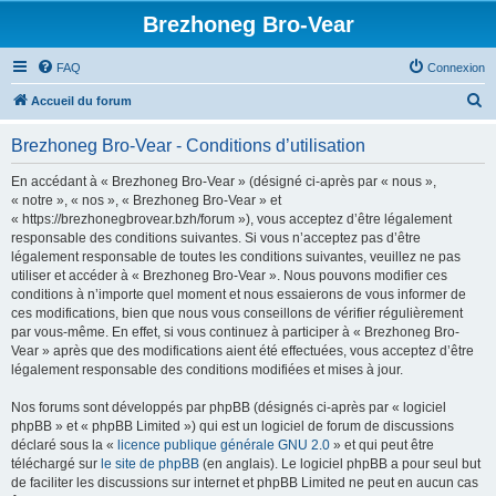
Brezhoneg Bro-Vear
FAQ
Connexion
R
Accueil du forum
e
Brezhoneg Bro-Vear - Conditions d’utilisation
c
h
En accédant à « Brezhoneg Bro-Vear » (désigné ci-après par « nous »,
« notre », « nos », « Brezhoneg Bro-Vear » et
e
« https://brezhonegbrovear.bzh/forum »), vous acceptez d’être légalement
r
responsable des conditions suivantes. Si vous n’acceptez pas d’être
légalement responsable de toutes les conditions suivantes, veuillez ne pas
c
utiliser et accéder à « Brezhoneg Bro-Vear ». Nous pouvons modifier ces
h
conditions à n’importe quel moment et nous essaierons de vous informer de
ces modifications, bien que nous vous conseillons de vérifier régulièrement
e
par vous-même. En effet, si vous continuez à participer à « Brezhoneg Bro-
r
Vear » après que des modifications aient été effectuées, vous acceptez d’être
légalement responsable des conditions modifiées et mises à jour.
Nos forums sont développés par phpBB (désignés ci-après par « logiciel
phpBB » et « phpBB Limited ») qui est un logiciel de forum de discussions
déclaré sous la «
licence publique générale GNU 2.0
» et qui peut être
téléchargé sur
le site de phpBB
(en anglais). Le logiciel phpBB a pour seul but
de faciliter les discussions sur internet et phpBB Limited ne peut en aucun cas