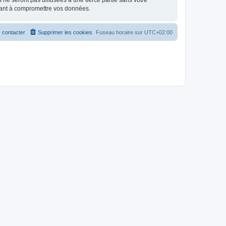
e seront pas diffusées à une tierce partie sans votre
sant à compromettre vos données.
 contacter
Supprimer les cookies
Fuseau horaire sur
UTC+02:00