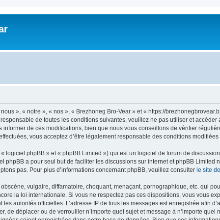
ar
nous », « notre », « nos », « Brezhoneg Bro-Vear » et « https://brezhonegbrovear.
 responsable de toutes les conditions suivantes, veuillez ne pas utiliser et accéd
informer de ces modifications, bien que nous vous conseillons de vérifier régulièr
ffectuées, vous acceptez d’être légalement responsable des conditions modifiées e
 logiciel phpBB » et « phpBB Limited ») qui est un logiciel de forum de discussio
iel phpBB a pour seul but de faciliter les discussions sur internet et phpBB Limit
ptons pas. Pour plus d’informations concernant phpBB, veuillez consulter
le site 
obscène, vulgaire, diffamatoire, choquant, menaçant, pornographique, etc. qui pourr
ore la loi internationale. Si vous ne respectez pas ces dispositions, vous vous ex
 et les autorités officielles. L’adresse IP de tous les messages est enregistrée afin 
er, de déplacer ou de verrouiller n’importe quel sujet et message à n’importe quel 