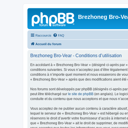
Brezhoneg Bro-Ve
Raccourcis
FAQ
Accueil du forum
Brezhoneg Bro-Vear - Conditions d’utilisation
En accédant à « Brezhoneg Bro-Vear » (désigné ci-après par « 
conditions suivantes. Si vous n’acceptez pas d’être légalement
conditions à n’importe quel moment et nous essaierons de vous 
« Brezhoneg Bro-Vear » après que des modifications aient été e
Nos forums sont développés par phpBB (désignés ci-après par «
peut être téléchargé sur
le site de phpBB
(en anglais). Le logic
conduite et du contenu que nous acceptons et que nous n’acce
Vous acceptez de ne publier aucun contenu à caractère abusif, 
lequel le serveur de « Brezhoneg Bro-Vear » est hébergé ou enc
réservons le droit d’avertir votre fournisseur d’accès à internet
que « Brezhoneg Bro-Vear » ait le droit de supprimer, de modifi