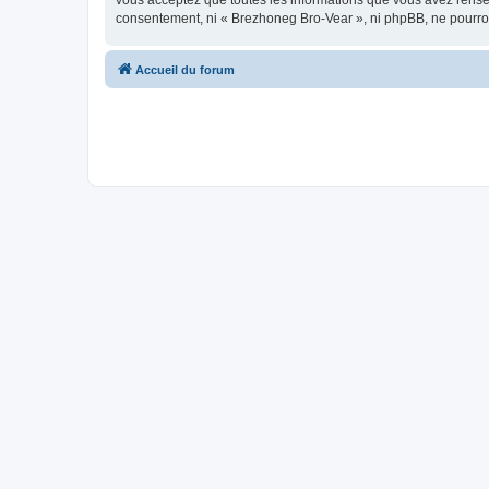
vous acceptez que toutes les informations que vous avez rense
consentement, ni « Brezhoneg Bro-Vear », ni phpBB, ne pourro
Accueil du forum