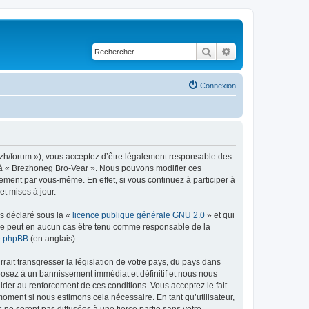
Rechercher
Recherche avancé
Connexion
bzh/forum »), vous acceptez d’être légalement responsable des
er à « Brezhoneg Bro-Vear ». Nous pouvons modifier ces
ement par vous-même. En effet, si vous continuez à participer à
t mises à jour.
ns déclaré sous la «
licence publique générale GNU 2.0
» et qui
ed ne peut en aucun cas être tenu comme responsable de la
de phpBB
(en anglais).
ait transgresser la législation de votre pays, du pays dans
posez à un bannissement immédiat et définitif et nous nous
d’aider au renforcement de ces conditions. Vous acceptez le fait
moment si nous estimons cela nécessaire. En tant qu’utilisateur,