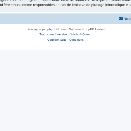
ignées soient enregistrées dans notre base de données. Bien que ces informations n
nt être tenus comme responsables en cas de tentative de piratage informatique vi
Nous
Développé par
phpBB
® Forum Software © phpBB Limited
Traduction française officielle
©
Qiaeru
Confidentialité
|
Conditions