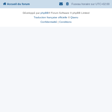
Accueil du forum
Fuseau horaire sur
UTC+02:00
Développé par
phpBB
® Forum Software © phpBB Limited
Traduction française officielle
©
Qiaeru
Confidentialité
|
Conditions