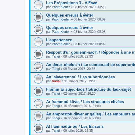
Les Prépositions 3 - V.Favé
par
Paotr Kleder
»
08 février 2020, 13:28
Quelques erreurs à éviter
par
Paotr Kleder
»
08 février 2020, 08:09
Quelques erreurs à éviter
par
Paotr Kleder
»
08 février 2020, 08:08
L'appartenace
par
Paotr Kleder
»
08 février 2020, 08:02
Respont d'ur goulenn-nac'h / Répondre à une in
par
Tangi
»
09 juillet 2016, 22:33
An derez-uheloc'h / Le comparatif de supériorit
par
Tangi
»
09 février 2017, 20:56
An islavarennoù / Les subordonnées
par
Riwal
»
31 janvier 2017, 19:09
Framm ar sujed-faos / Structure du faux-sujet
par
Tangi
»
02 janvier 2017, 16:20
Ar frammoù klivet / Les structures clivées
par
Tangi
»
16 décembre 2016, 21:09
An amprestoù diwar ar galleg / Les emprunts au
par
Tangi
»
16 décembre 2016, 21:09
Al liammadurioù / Les liaisons
par
Tangi
»
09 juillet 2016, 22:35