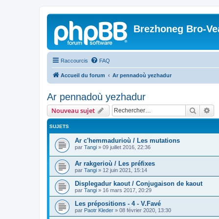
Brezhoneg Bro-Ve
Raccourcis
FAQ
Accueil du forum
Ar pennadoù yezhadur
Ar pennadoù yezhadur
Recher
Re
Nouveau sujet
SUJETS
Ar c'hemmadurioù / Les mutations
par
Tangi
»
09 juillet 2016, 22:36
Ar rakgerioù / Les préfixes
par
Tangi
»
12 juin 2021, 15:14
Displegadur kaout / Conjugaison de kaout
par
Tangi
»
16 mars 2017, 20:29
Les prépositions - 4 - V.Favé
par
Paotr Kleder
»
08 février 2020, 13:30