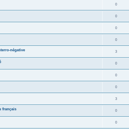
0
0
0
0
terro-négative
3
é
0
0
0
3
 français
0
0