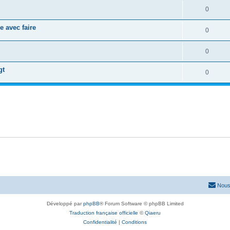
0
e avec faire
0
0
gt
0
Nous
Développé par
phpBB
® Forum Software © phpBB Limited
Traduction française officielle
©
Qiaeru
Confidentialité
|
Conditions