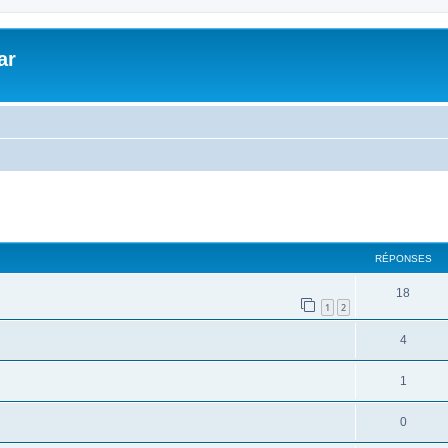
ar
cher
cherche avancée
RÉPONSES
18
1
2
4
1
0