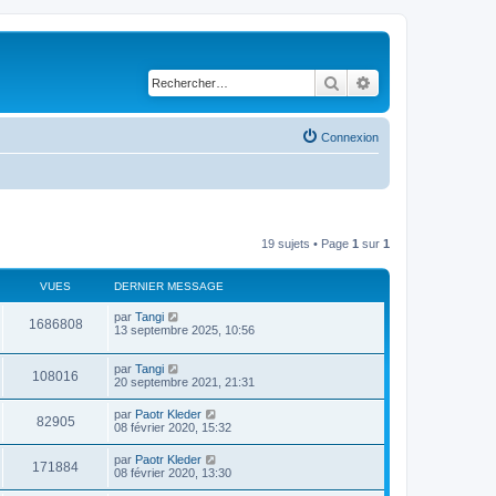
Rechercher
Recherche avancé
Connexion
19 sujets • Page
1
sur
1
VUES
DERNIER MESSAGE
par
Tangi
1686808
13 septembre 2025, 10:56
par
Tangi
108016
20 septembre 2021, 21:31
par
Paotr Kleder
82905
08 février 2020, 15:32
par
Paotr Kleder
171884
08 février 2020, 13:30