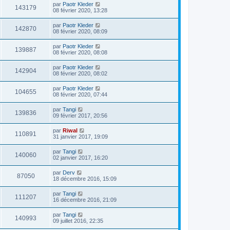
par
Paotr Kleder
143179
08 février 2020, 13:28
par
Paotr Kleder
142870
08 février 2020, 08:09
par
Paotr Kleder
139887
08 février 2020, 08:08
par
Paotr Kleder
142904
08 février 2020, 08:02
par
Paotr Kleder
104655
08 février 2020, 07:44
par
Tangi
139836
09 février 2017, 20:56
par
Riwal
110891
31 janvier 2017, 19:09
par
Tangi
140060
02 janvier 2017, 16:20
par
Derv
87050
18 décembre 2016, 15:09
par
Tangi
111207
16 décembre 2016, 21:09
par
Tangi
140993
09 juillet 2016, 22:35