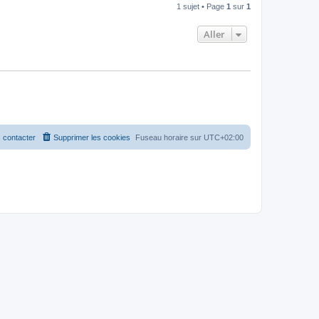
1 sujet • Page
1
sur
1
Aller
 contacter
Supprimer les cookies
Fuseau horaire sur
UTC+02:00