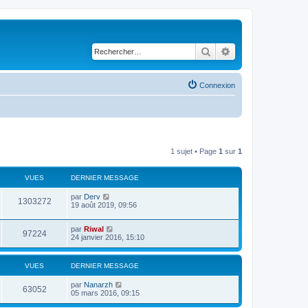
Rechercher
Recherche avancé
Connexion
1 sujet • Page
1
sur
1
VUES
DERNIER MESSAGE
par
Derv
1303272
19 août 2019, 09:56
par
Riwal
97224
24 janvier 2016, 15:10
VUES
DERNIER MESSAGE
par
Nanarzh
63052
05 mars 2016, 09:15