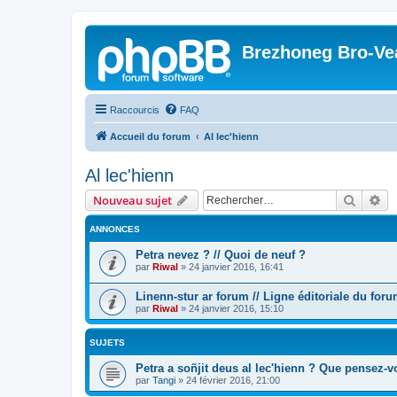
Brezhoneg Bro-Ve
Raccourcis
FAQ
Accueil du forum
Al lec'hienn
Al lec'hienn
Recher
Re
Nouveau sujet
ANNONCES
Petra nevez ? // Quoi de neuf ?
par
Riwal
»
24 janvier 2016, 16:41
Linenn-stur ar forum // Ligne éditoriale du for
par
Riwal
»
24 janvier 2016, 15:10
SUJETS
Petra a soñjit deus al lec'hienn ? Que pensez-v
par
Tangi
»
24 février 2016, 21:00