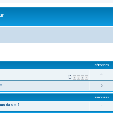
ar
cher
cherche avancée
RÉPONSES
32
1
2
3
4
um
0
RÉPONSES
ous du site ?
1