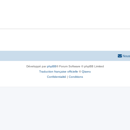
Nous
Développé par
phpBB
® Forum Software © phpBB Limited
Traduction française officielle
©
Qiaeru
Confidentialité
|
Conditions