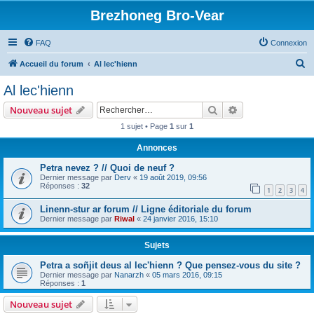
Brezhoneg Bro-Vear
FAQ
Connexion
R
Accueil du forum
Al lec'hienn
e
Al lec'hienn
c
Rechercher
Recherche avanc
Nouveau sujet
h
1 sujet • Page
1
sur
1
e
Annonces
r
c
Petra nevez ? // Quoi de neuf ?
Dernier message par
Derv
«
19 août 2019, 09:56
h
Réponses :
32
1
2
3
4
e
Linenn-stur ar forum // Ligne éditoriale du forum
r
Dernier message par
Riwal
«
24 janvier 2016, 15:10
Sujets
Petra a soñjit deus al lec'hienn ? Que pensez-vous du site ?
Dernier message par
Nanarzh
«
05 mars 2016, 09:15
Réponses :
1
Nouveau sujet