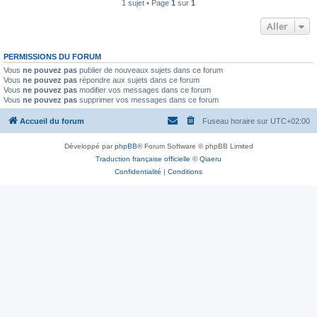
1 sujet • Page
1
sur
1
Aller
PERMISSIONS DU FORUM
Vous
ne pouvez pas
publier de nouveaux sujets dans ce forum
Vous
ne pouvez pas
répondre aux sujets dans ce forum
Vous
ne pouvez pas
modifier vos messages dans ce forum
Vous
ne pouvez pas
supprimer vos messages dans ce forum
Accueil du forum
Fuseau horaire sur
UTC+02:00
Développé par
phpBB
® Forum Software © phpBB Limited
Traduction française officielle
©
Qiaeru
Confidentialité
|
Conditions