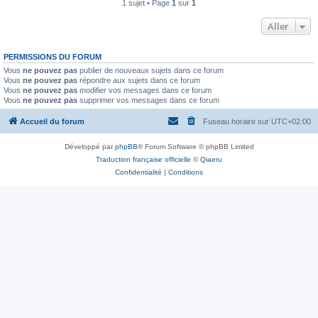
1 sujet • Page
1
sur
1
Aller
PERMISSIONS DU FORUM
Vous
ne pouvez pas
publier de nouveaux sujets dans ce forum
Vous
ne pouvez pas
répondre aux sujets dans ce forum
Vous
ne pouvez pas
modifier vos messages dans ce forum
Vous
ne pouvez pas
supprimer vos messages dans ce forum
Accueil du forum
Fuseau horaire sur
UTC+02:00
Développé par
phpBB
® Forum Software © phpBB Limited
Traduction française officielle
©
Qiaeru
Confidentialité
|
Conditions