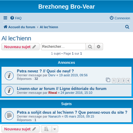
Brezhoneg Bro-Vear
FAQ
Connexion
R
Accueil du forum
Al lec'hienn
e
Al lec'hienn
c
Rechercher
Recherche avanc
Nouveau sujet
h
1 sujet • Page
1
sur
1
e
Annonces
r
c
Petra nevez ? // Quoi de neuf ?
Dernier message par
Derv
«
19 août 2019, 09:56
h
Réponses :
32
1
2
3
4
e
Linenn-stur ar forum // Ligne éditoriale du forum
r
Dernier message par
Riwal
«
24 janvier 2016, 15:10
Sujets
Petra a soñjit deus al lec'hienn ? Que pensez-vous du site ?
Dernier message par
Nanarzh
«
05 mars 2016, 09:15
Réponses :
1
Nouveau sujet