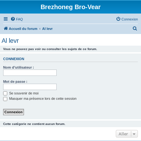
Brezhoneg Bro-Vear
FAQ
Connexion
R
Accueil du forum
Al levr
e
Al levr
c
Vous ne pouvez pas voir ou consulter les sujets de ce forum.
h
e
CONNEXION
r
Nom d’utilisateur :
c
h
Mot de passe :
e
Se souvenir de moi
r
Masquer ma présence lors de cette session
Cette catégorie ne contient aucun forum.
Aller