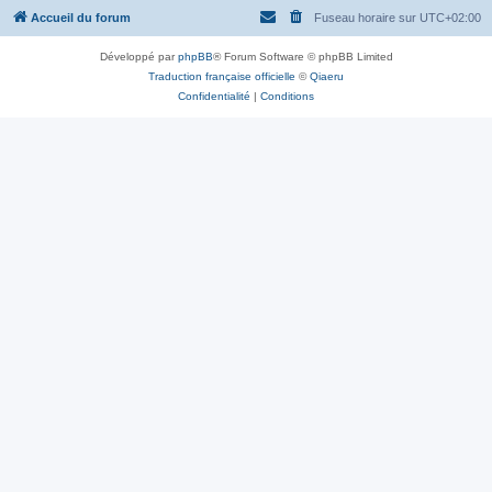
Accueil du forum
Fuseau horaire sur
UTC+02:00
Développé par
phpBB
® Forum Software © phpBB Limited
Traduction française officielle
©
Qiaeru
Confidentialité
|
Conditions