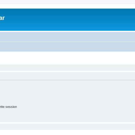
ar
tte session