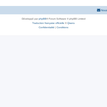
Nous
Développé par
phpBB
® Forum Software © phpBB Limited
Traduction française officielle
©
Qiaeru
Confidentialité
|
Conditions