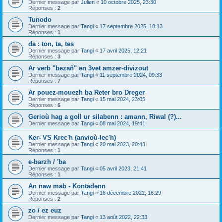
Dernier message par
Julien
«
10 octobre 2025, 23:30
Réponses :
2
Tunodo
Dernier message par
Tangi
«
17 septembre 2025, 18:13
Réponses :
1
da : ton, ta, tes
Dernier message par
Tangi
«
17 avril 2025, 12:21
Réponses :
3
Ar verb "bezañ" en 3vet amzer-divizout
Dernier message par
Tangi
«
11 septembre 2024, 09:33
Réponses :
7
Ar pouez-mouezh ba Reter bro Dreger
Dernier message par
Tangi
«
15 mai 2024, 23:05
Réponses :
6
Gerioù hag a goll ur silabenn : amann, Riwal (?)...
Dernier message par
Tangi
«
08 mai 2024, 19:41
Ker- VS Krec'h (anvioù-lec'h)
Dernier message par
Tangi
«
20 mai 2023, 20:43
Réponses :
1
e-barzh / 'ba
Dernier message par
Tangi
«
05 avril 2023, 21:41
Réponses :
1
An naw mab - Kontadenn
Dernier message par
Tangi
«
16 décembre 2022, 16:29
Réponses :
2
zo / ez euz
Dernier message par
Tangi
«
13 août 2022, 22:33