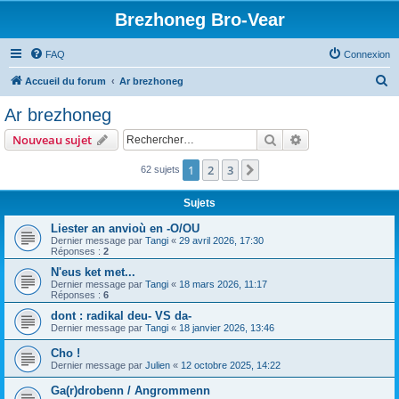
Brezhoneg Bro-Vear
FAQ
Connexion
R
Accueil du forum
Ar brezhoneg
e
Ar brezhoneg
c
Rechercher
Recherche avanc
Nouveau sujet
h
e
1
2
3
Suivant
62 sujets
r
Sujets
c
Liester an anvioù en -O/OU
h
Dernier message par
Tangi
«
29 avril 2026, 17:30
Réponses :
2
e
N'eus ket met...
r
Dernier message par
Tangi
«
18 mars 2026, 11:17
Réponses :
6
dont : radikal deu- VS da-
Dernier message par
Tangi
«
18 janvier 2026, 13:46
Cho !
Dernier message par
Julien
«
12 octobre 2025, 14:22
Ga(r)drobenn / Angrommenn