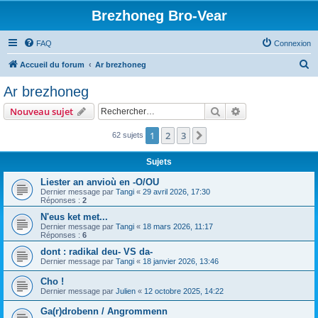
Brezhoneg Bro-Vear
FAQ
Connexion
R
Accueil du forum
Ar brezhoneg
e
Ar brezhoneg
c
Rechercher
Recherche avanc
Nouveau sujet
h
e
1
2
3
Suivant
62 sujets
r
Sujets
c
Liester an anvioù en -O/OU
h
Dernier message par
Tangi
«
29 avril 2026, 17:30
Réponses :
2
e
N'eus ket met...
r
Dernier message par
Tangi
«
18 mars 2026, 11:17
Réponses :
6
dont : radikal deu- VS da-
Dernier message par
Tangi
«
18 janvier 2026, 13:46
Cho !
Dernier message par
Julien
«
12 octobre 2025, 14:22
Ga(r)drobenn / Angrommenn