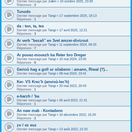
Dernier message par
Julien
«
10 octobre 2025, 23:30
Réponses :
2
Tunodo
Dernier message par
Tangi
«
17 septembre 2025, 18:13
Réponses :
1
da : ton, ta, tes
Dernier message par
Tangi
«
17 avril 2025, 12:21
Réponses :
3
Ar verb "bezañ" en 3vet amzer-divizout
Dernier message par
Tangi
«
11 septembre 2024, 09:33
Réponses :
7
Ar pouez-mouezh ba Reter bro Dreger
Dernier message par
Tangi
«
15 mai 2024, 23:05
Réponses :
6
Gerioù hag a goll ur silabenn : amann, Riwal (?)...
Dernier message par
Tangi
«
08 mai 2024, 19:41
Ker- VS Krec'h (anvioù-lec'h)
Dernier message par
Tangi
«
20 mai 2023, 20:43
Réponses :
1
e-barzh / 'ba
Dernier message par
Tangi
«
05 avril 2023, 21:41
Réponses :
1
An naw mab - Kontadenn
Dernier message par
Tangi
«
16 décembre 2022, 16:29
Réponses :
2
zo / ez euz
Dernier message par
Tangi
«
13 août 2022, 22:33