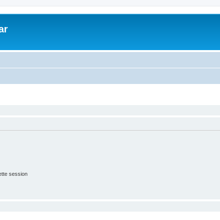
ar
tte session