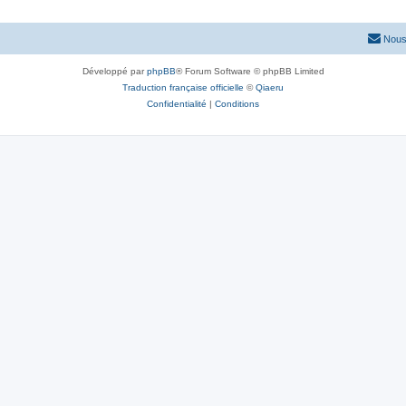
Nous
Développé par
phpBB
® Forum Software © phpBB Limited
Traduction française officielle
©
Qiaeru
Confidentialité
|
Conditions