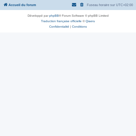
Accueil du forum
Fuseau horaire sur
UTC+02:00
Développé par
phpBB
® Forum Software © phpBB Limited
Traduction française officielle
©
Qiaeru
Confidentialité
|
Conditions