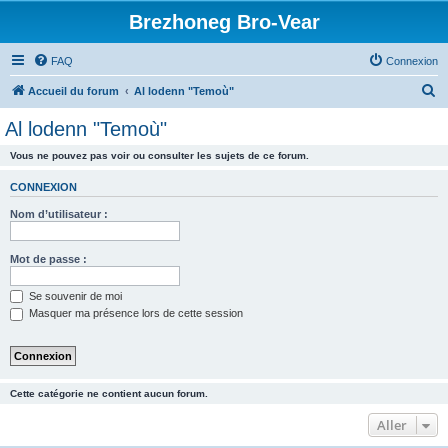
Brezhoneg Bro-Vear
FAQ
Connexion
R
Accueil du forum
Al lodenn "Temoù"
e
Al lodenn "Temoù"
c
Vous ne pouvez pas voir ou consulter les sujets de ce forum.
h
e
CONNEXION
r
Nom d’utilisateur :
c
h
Mot de passe :
e
Se souvenir de moi
r
Masquer ma présence lors de cette session
Cette catégorie ne contient aucun forum.
Aller