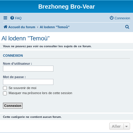
Brezhoneg Bro-Vear
FAQ
Connexion
R
Accueil du forum
Al lodenn "Temoù"
e
Al lodenn "Temoù"
c
Vous ne pouvez pas voir ou consulter les sujets de ce forum.
h
e
CONNEXION
r
Nom d’utilisateur :
c
h
Mot de passe :
e
Se souvenir de moi
r
Masquer ma présence lors de cette session
Cette catégorie ne contient aucun forum.
Aller