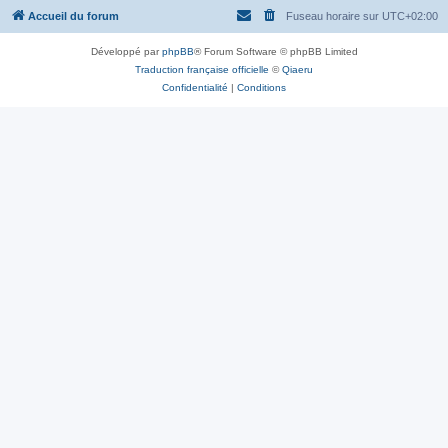
Accueil du forum
Fuseau horaire sur
UTC+02:00
Développé par
phpBB
® Forum Software © phpBB Limited
Traduction française officielle
©
Qiaeru
Confidentialité
|
Conditions