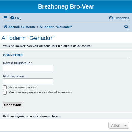
Brezhoneg Bro-Vear
FAQ
Connexion
R
Accueil du forum
Al lodenn "Geriadur"
e
Al lodenn "Geriadur"
c
Vous ne pouvez pas voir ou consulter les sujets de ce forum.
h
e
CONNEXION
r
Nom d’utilisateur :
c
h
Mot de passe :
e
Se souvenir de moi
r
Masquer ma présence lors de cette session
Cette catégorie ne contient aucun forum.
Aller