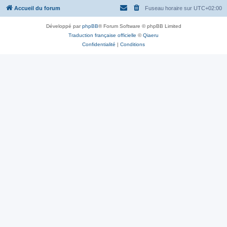
Accueil du forum
Fuseau horaire sur
UTC+02:00
Développé par
phpBB
® Forum Software © phpBB Limited
Traduction française officielle
©
Qiaeru
Confidentialité
|
Conditions