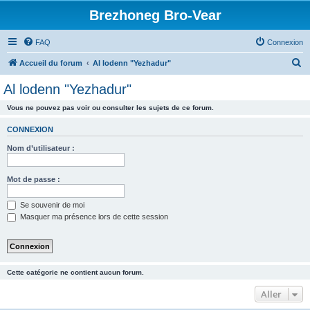
Brezhoneg Bro-Vear
FAQ
Connexion
R
Accueil du forum
Al lodenn "Yezhadur"
e
Al lodenn "Yezhadur"
c
Vous ne pouvez pas voir ou consulter les sujets de ce forum.
h
e
CONNEXION
r
Nom d’utilisateur :
c
h
Mot de passe :
e
Se souvenir de moi
r
Masquer ma présence lors de cette session
Cette catégorie ne contient aucun forum.
Aller