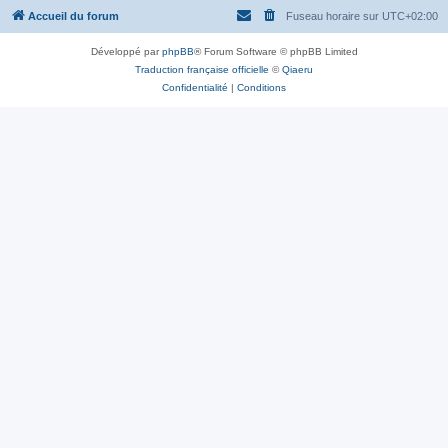
Accueil du forum
Fuseau horaire sur
UTC+02:00
Développé par
phpBB
® Forum Software © phpBB Limited
Traduction française officielle
©
Qiaeru
Confidentialité
|
Conditions