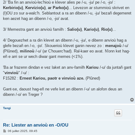
2/ 'Ba fin an anvioù-lec'hioù e klever alies pe /-u, -ju/ pe /-o, -jo/ :
Kerbirio(u)
,
Kervizio(u)
,
ar Parko(u)
... Levezon ar stummioù skrivet en
(I)OU zo sur a-walc'h. Seblantout a ra an dibenn /-u, -ju/ bezañ degemeret
ken aezet hag an dibenn /-o, -jo/ avat.
3/ Memestra gant an anvioù familh :
Salio(u)
,
Kario(u)
,
Rio(u)
...
4/ Degouezhet a ra din klevet an dibenn /-u, -ju/, e dibenn anvioù hag a
glefe bezañ en /-o, -jo/. Skouerioù klevet ganin nevez zo :
menajoù
/-u/
(Plûned),
milinoù
/-u/ (ar C'houerc'had). Ral-kaer eo avat. N'onn ket hag-
eñ e arri se ur wech diwar gant memes (<1%).
'Ba ar frazenn dindan e vez laket an anv-familh
Kariou
/-u/ da juntañ gant
"
vinvioù
" /-u/ :
F15282 :
Ernest Kariou, paotr e vinvioù aze.
(Plûned)
Gant-se, daoust hag-eñ ne vefe ket an dibenn /-u/ un alofon deus an
dibenn /-o/ en Treger ?
Tangi
Re: Liester an anvioù en -O/OU
M
06 juillet 2025, 09:45
e