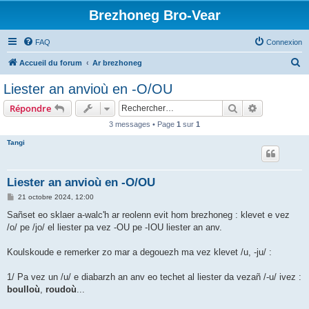
Brezhoneg Bro-Vear
FAQ
Connexion
R
Accueil du forum
Ar brezhoneg
e
Liester an anvioù en -O/OU
c
Rechercher
Recherche 
Répondre
h
3 messages • Page
1
sur
1
e
Tangi
r
c
h
Liester an anvioù en -O/OU
e
M
21 octobre 2024, 12:00
e
r
s
Sañset eo sklaer a-walc'h ar reolenn evit hom brezhoneg : klevet e vez
s
/o/ pe /jo/ el liester pa vez -OU pe -IOU liester an anv.
a
g
e
Koulskoude e remerker zo mar a degouezh ma vez klevet /u, -ju/ :
1/ Pa vez un /u/ e diabarzh an anv eo techet al liester da vezañ /-u/ ivez :
boulloù
,
roudoù
...